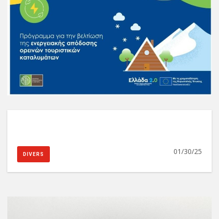
01/30/25
DIVERS