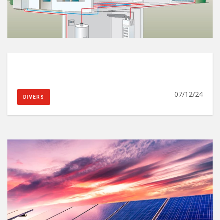
07/12/24
DIVERS