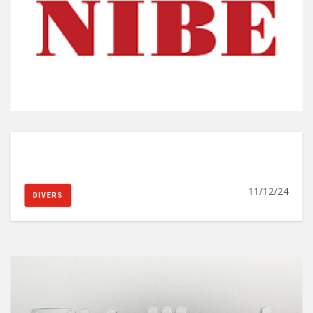
11/12/24
DIVERS