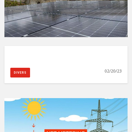
02/20/23
DIVERS