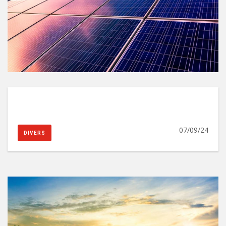
07/09/24
DIVERS