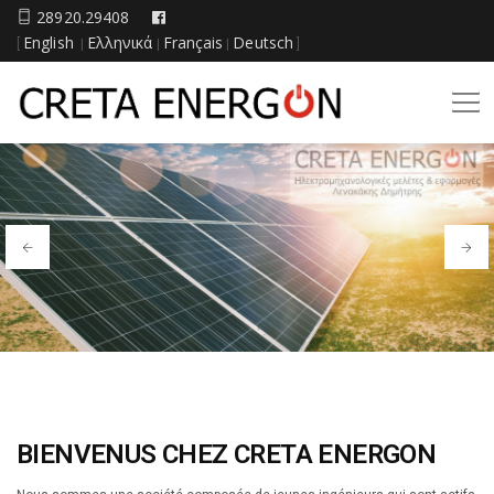
28920.29408
English
Ελληνικά
Français
Deutsch
[
|
|
|
]
BIENVENUS CHEZ CRETA ENERGON