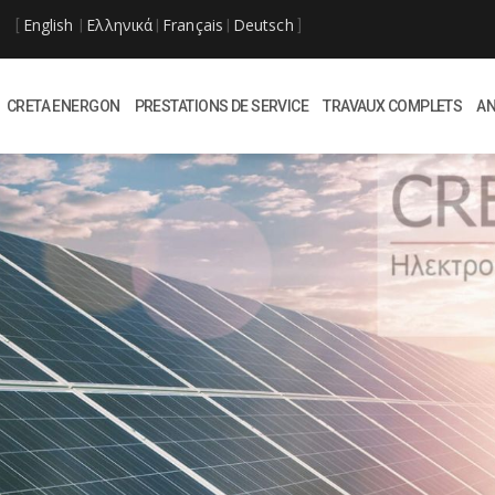
English
Ελληνικά
Français
Deutsch
[
|
|
|
]
CRETA ENERGON
PRESTATIONS DE SERVICE
TRAVAUX COMPLETS
A