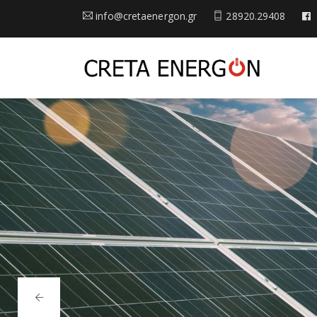
info@cretaenergon.gr
28920.29408